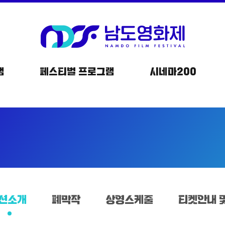
NDFF
-
남도영화제
램
페스티벌 프로그램
시네마200
시즌1
순천
전체
메뉴
션소개
폐막작
상영스케줄
티켓안내 