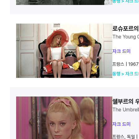
동행 > 자크 
로슈포르의
The Young G
자크 드미
프랑스 | 1967 
동행 > 자크 
쉘부르의 
The Umbrell
자크 드미
프랑스, 독일 | 1