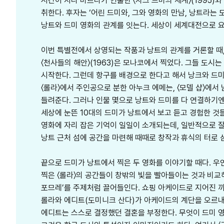
시간이 지나 바르다가 연출한 〈자크 드미의 세계〉(1995
취한다. 후자는 ‘어린 드미와, 그와 영화의 만남, 낭트라는 
낭트와 드미 영화의 관계를 잇는다. 세상이 세계대전으로 요
이번 특별전에서 상영되는 작품과 낭트의 관계를 거론할 때,
〈천사들의 해안〉(1963)은 모나코에서 찍었다. 그들 도시는
시작한다. 그런데 항구를 배경으로 한다고 해서 낭크와 드미의
〈롤라〉에서 주인공으로 분한 아누크 에메는, 〈모델 샵〉에서
들려준다. 그러나 인물 몇으로 낭트와 드미를 다 연결하기엔
세상에 눈뜬 10대의 드미가 낭트에서 보고 듣고 경험한 것
영화에 자리 잡은 기억이 일일이 소개되는데, 일반적으로 잘
낭트 근처 섬에 공간을 마련해 때때로 창작과 휴식의 터로 
끝으로 드미가 낭트에서 찍은 두 영화를 이야기할 때다. 우연인
찍은 〈롤라〉의 공간들이 창밖의 빛을 빨아들이는 것과 비교해
포므레’를 주제처럼 끌어들인다. 쇼핑 아케이드로 지어진 까
롤라와 에디트(도미니크 산다)가 아케이드의 계단을 오르내
에디트는 스스로 결정했던 결혼을 부정한다. 무엇이 드미 영