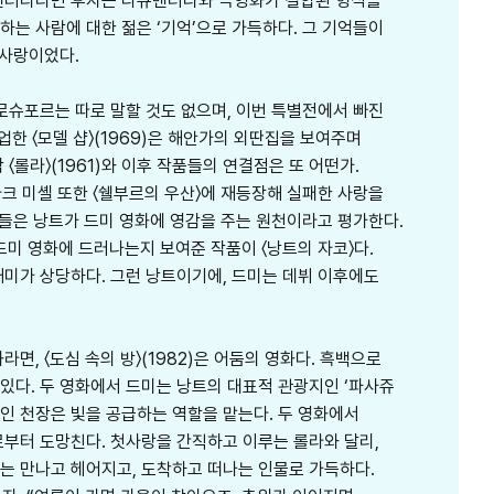
다큐멘터리라면 후자는 다큐멘터리와 극영화가 결합된 형식을
랑하는 사람에 대한 젊은 ‘기억’으로 가득하다. 그 기억들이
 사랑이었다.
로슈포르는 따로 말할 것도 없으며, 이번 특별전에서 빠진
업한 〈모델 샵〉(1969)은 해안가의 외딴집을 보여주며
롤라〉(1961)와 이후 작품들의 연결점은 또 어떤가.
마크 미셸 또한 〈쉘부르의 우산〉에 재등장해 실패한 사랑을
가들은 낭트가 드미 영화에 영감을 주는 원천이라고 평가한다.
드미 영화에 드러나는지 보여준 작품이 〈낭트의 자코〉다.
재미가 상당하다. 그런 낭트이기에, 드미는 데뷔 이후에도
면, 〈도심 속의 방〉(1982)은 어둠의 영화다. 흑백으로
 있다. 두 영화에서 드미는 낭트의 대표적 관광지인 ‘파사쥬
인 천장은 빛을 공급하는 역할을 맡는다. 두 영화에서
로부터 도망친다. 첫사랑을 간직하고 이루는 롤라와 달리,
는 만나고 헤어지고, 도착하고 떠나는 인물로 가득하다.