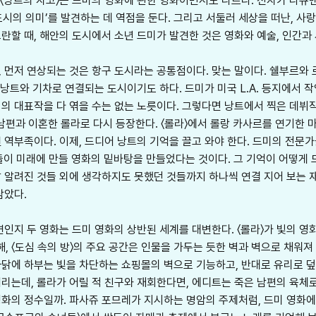
)와 〈낭트의 자코〉는 드미의 영화에 관한 영화이면서도 다르다. 전자가 
도시의 의미’를 발견하는 데 역점을 둔다. 그리고 서둘러 세상을 떠난, 사
란할 때, 해안의 도시에서 소년 드미가 발견한 것은 영화와 예술, 인간과
 먼저 연상되는 것은 항구 도시라는 공통점이다. 맞는 말이다. 쉘부르와 
 낭트와 기차로 연결되는 도시이기도 하다. 드미가 미국 L.A. 등지에서 작
 대표작을 다 엮을 수는 없는 노릇이다. 그렇다면 낭트에서 찍은 데뷔작 〈
 남편과 이혼한 롤라로 다시 등장한다. 〈롤라〉에서 롤랑 카사르를 연기한 
 역부족이다. 이제, 드디어 낭트의 기억을 끌고 와야 한다. 드미의 전문
들이 미래에 만들 영화의 밑바탕을 만들었다는 것이다. 그 기억이 어떻게 
 알려진 것들 외에 생각하지도 못했던 것들까지 하나씩 연결 지어 보는 
삼았다.
지 두 영화는 드미 영화의 상반된 세계를 대변한다. 〈롤라〉가 빛의 영화라
, 〈도심 속의 방〉의 주요 공간은 인물을 가두는 듯한 벽과 벽으로 채워져
닭에 하부는 빛을 차단하는 쇼핑몰의 벽으로 기능하고, 반대로 유리로 덮
리는데, 롤라가 어릴 적 친구와 재회한다면, 에디트는 죽은 남편의 육체
화의 정수일까. 파사쥬 포므레가 지시하는 명암의 주제처럼, 드미 영화에